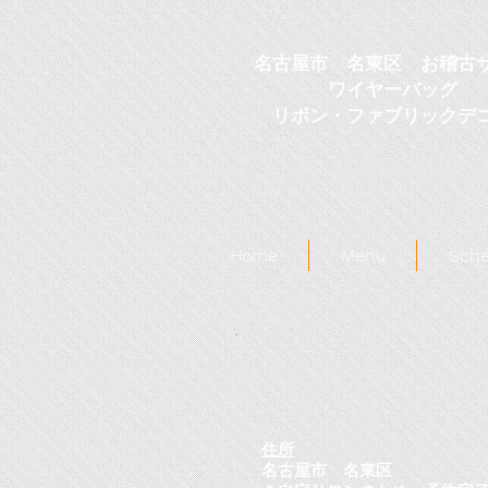
名古屋市 名東区 お稽古
​ワイヤーバッグ
リボン・ファブリックデ
Home
Menu
Sche
住所
名古屋市 名東区