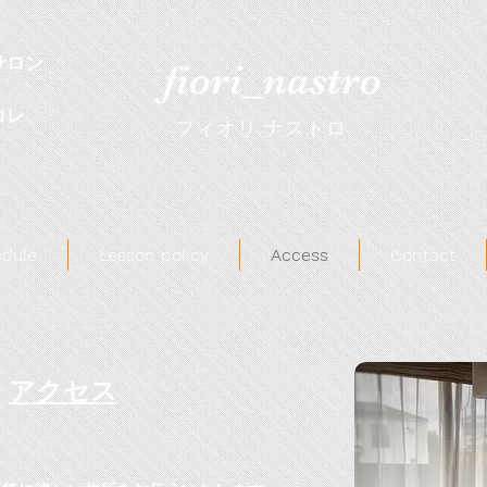
サロン
fiori_nastro
コレ
​フィオリ ナストロ
dule
Lesson policy
Access
Contact
アクセス