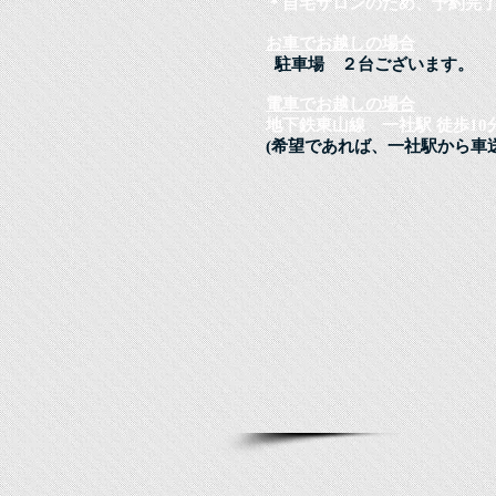
＊自宅サロンのため、予約完
お車でお越しの場合
駐車場 ２台ございます。
電車でお越しの場合
地下鉄東山線 一社駅 徒歩10
​(希望であれば、一社駅から